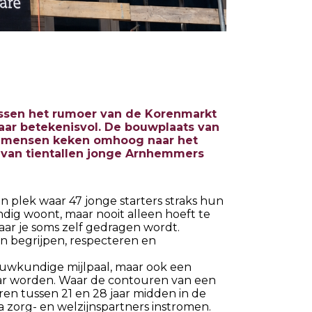
ussen het rumoer van de Korenmarkt
maar betekenisvol. De bouwplaats van
, mensen keken omhoog naar het
 van tientallen jonge Arnhemmers
en plek waar 47 jonge starters straks hun
ndig woont, maar nooit alleen hoeft te
 waar je soms zelf gedragen wordt.
n begrijpen, respecteren en
uwkundige mijlpaal, maar ook een
ar worden. Waar de contouren van een
en tussen 21 en 28 jaar midden in de
 zorg- en welzijnspartners instromen.