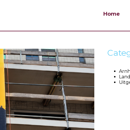
Home
Cate
Arn
Land
Uitg