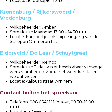
Locatie: Gelderseplein 249
Kronenburg / Rijkerswoerd /
Vredenburg
Wijkbeheerder: Amber
Spreekuur: Maandag 13.00 – 14.30 uur
Locatie: Kantoortje links bij de ingang van de
Schepen Ommeren flat
Elderveld / De Laar / Schuytgraaf
Wijkbeheerder: Remco
Spreekuur: Tijdelijk niet beschikbaar vanwege
werkzaamheden. Zodra het weer kan, laten
we dat weten.
Locatie: Aalburgstraat, Arnhem
Contact buiten het spreekuur
Telefoon: 088 054 11 11 (ma–vr, 09.30–15.00
uur)
E-mail: info@vivare.nl